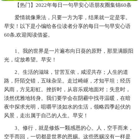
【热门】2022年每日一句早安心语朋友圈集锦60条
爱情就像乘法，只要一方为零，结果就一定是零。
早安！以下是小编给各位读者分享的每日一句早安心语
60条,欢迎阅读借鉴。
1、我的世界是一片遍布向日葵的原野，那里满眼阳
光，绽放希望。早安！
2、生活的滋味，甘苦互依，咸涩共存；人生的道
路，阡陌交错，五味杂呈。走过崎岖，才知平坦；经历
风雨，方见彩虹。挫折时，从容乐观地面对；失意时，
淡然优雅地转身。我们要学会在阴霾中找寻温暖，在暗
夜中探求光明，咀嚼平淡如水的生活，领略四季起伏的
风景，走出属于自己的人生。早安！
3、修行，就是修炼一颗感恩的心。人，空手而来，
空手而回，一切都是世界的恩赐。这些恩赐没有一样是