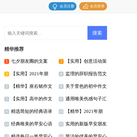
会员注册
会员登录
精华推荐
七夕朋友圈的文案
【实用】创意活动策
1
2
【实用】2021年朋
监理的辞职报告范文
划三篇
3
4
【精华】座右铭作文
关于景色的初中作文
友圈伤感语句合集85条
6篇
5
6
【实用】高中的作文
通用唯美伤感句子汇
锦集九篇
300字锦集九篇
7
8
精选简短的经典语录
【精华】2021年朋
400字集合9篇
总55条
9
10
经典唯美的早安心语
实用的新版早安朋友
汇总60条
友圈语录汇编65条
11
12
精选每日一签早安心
简洁的优美的早安心
朋友圈54句
圈问候语锦集52条
13
14