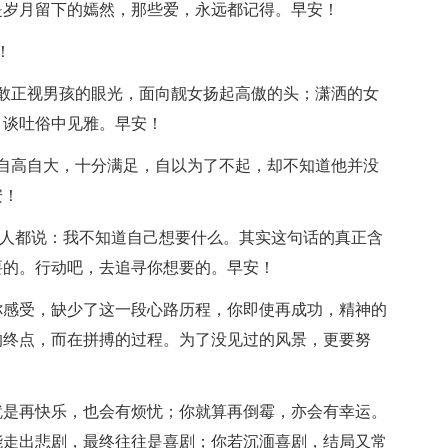
是岁月留下的嫣然，那些爱，永远都记得。早安！
！
敢正视男孩的眼光，面向靓女扬起高傲的头；潇洒的女
，谈吐俗中见雅。早安！
自高自大，十分满足，自以为了不起，却不知道他并没
安！
多人都说：我不知道自己想要什么。其实这句话的真正含
要的。行动吧，去追寻你想要的。早安！
你感受，缺少了这一段心路历程，你即使再成功，精神的
的终点，而在拼搏的过程。为了没见过的风景，更要努
就是再快乐，也会有烦忧；你就算再倒霉，亦会有幸运。
能走出悲剧，最终往往是喜剧；你若沉湎喜剧，结局又常