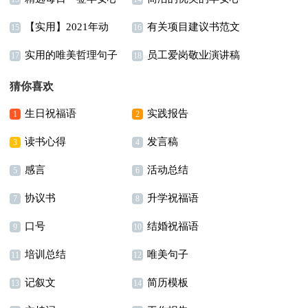
【实用】2021年动
有关项目建议书范文
语朋友圈集合51句
语朋友圈41句
15
16
实用的唯美哲理句子
员工爱岗敬业演讲稿
人的早安心语朋友圈汇
合集六篇
17
18
集合76句
15篇
编40句
猜你喜欢
生日祝福语
实践报告
1
2
读书心得
发言稿
3
4
感言
活动总结
5
6
协议书
升学祝福语
7
8
口号
结婚祝福语
9
10
培训总结
唯美句子
11
12
记叙文
简历模板
13
14