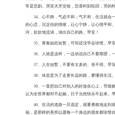
常是悲剧。哭笑犬牙交错，悲喜时刻轮回，哭的
34、心不静，气必不和；气不和，生活就会
的心态，沉淀你的情绪，让心宁静，让心情平和
河，款款地流淌，淌出自己的路。早安！
35、青春如此短暂，可却还没学会珍惜。早
36、人就是这样，一边劝说自己不要期望，
37、人生短暫，不要有太多的、舍不得。早
38、休息是为了走更长远的路，要懂得生活
39、一直把自己对别人的好放在心上，导致
认为全世界都对不起她，日子当然快乐不起来。
40、生活的道路一旦选定，就要勇敢地走到
福，是那样的美所以愿每一个身边的朋友都珍惜