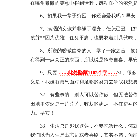
在嘴角微微的笑意中得到诠释，感动在心的依然
6、如果我一辈子穷困，你还会爱我吗？早安
7、潇洒的女孩并非缘于漂亮，任凭己丑，也
孩并非因为优雅，任凭平庸，也要衣着别具韵味
8、所说的骄傲自夸的人，学了一家之言，便
有得到一点真正的东西，所以说是矜夸自喜。早
9、只要
……此处隐藏1165个字……
31、很
义是：我没有勇气面对和足够的努力去争取我想
32、有些事情，别人可以替你做，但无法替
田地里依然是一片荒芜。收获的满足，不在奋斗
力。早安！
33、生活总是起伏跌荡，不要抱怨什么，你
我们以为人生是出悲剧或者喜剧，其实不然，你