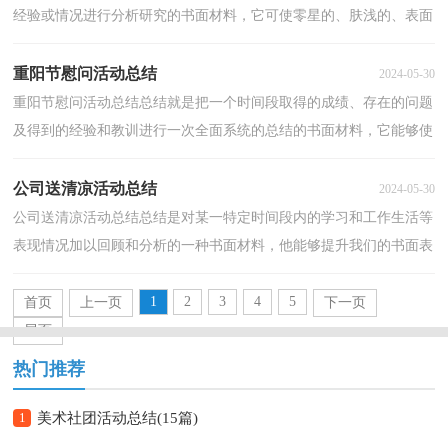
经验或情况进行分析研究的书面材料，它可使零星的、肤浅的、表面
的感性认知上升到全面的、系统的、本质的理性...
重阳节慰问活动总结
2024-05-30
重阳节慰问活动总结总结就是把一个时间段取得的成绩、存在的问题
及得到的经验和教训进行一次全面系统的总结的书面材料，它能够使
头脑更加清醒，目标更加明确，为此要我们写一份总...
公司送清凉活动总结
2024-05-30
公司送清凉活动总结总结是对某一特定时间段内的学习和工作生活等
表现情况加以回顾和分析的一种书面材料，他能够提升我们的书面表
达能力，不妨让我们认真地完成总结吧。那么如何...
1
2
3
4
5
首页
上一页
下一页
尾页
热门推荐
1
美术社团活动总结(15篇)