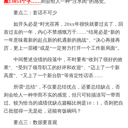
藏13853个字……
则会给人一种“注水肉”的感觉。
要点二：套话不可少
如开头必是“时光荏苒，20xx年很快就要过去了，回
首过去的一年，内心不禁感慨万千……”结尾必是“新的
一年意味着新的起点新的机遇新的挑战”、“决心再接再
厉，更上一层楼”或是“一定努力打开一个工作新局面”。
中间赘述业绩的段落中，不时要有“收到了很好的效
果”、“受到了领导职工的好评和欢迎”、“迈上了一个新
高度”、“又上了一个新台阶”等肯定性话语……
所谓“总结”，不仅要总结优点，还要总结缺点，否
则会给人一种华而不实的感觉，但只可轻描淡写一带而
过。较为恰当的成绩优缺点篇幅比例是10：1，否则把自
己批驳得一无是处，还能有饭碗吗？
要点三：数据要直观