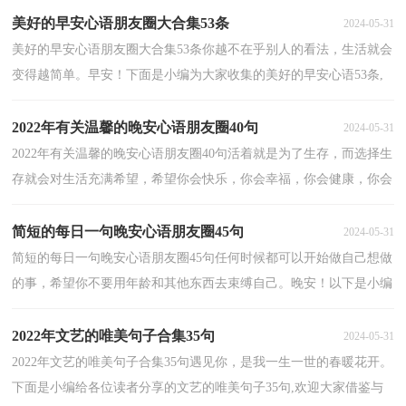
理推荐...
美好的早安心语朋友圈大合集53条
2024-05-31
美好的早安心语朋友圈大合集53条你越不在乎别人的看法，生活就会
变得越简单。早安！下面是小编为大家收集的美好的早安心语53条,
希望能够帮助到大家。1、真正痛了，才知道心有多累...
2022年有关温馨的晚安心语朋友圈40句
2024-05-31
2022年有关温馨的晚安心语朋友圈40句活着就是为了生存，而选择生
存就会对生活充满希望，希望你会快乐，你会幸福，你会健康，你会
平安，你会一切安好！晚安！下面是小编帮大家整理的温馨的晚...
简短的每日一句晚安心语朋友圈45句
2024-05-31
简短的每日一句晚安心语朋友圈45句任何时候都可以开始做自己想做
的事，希望你不要用年龄和其他东西去束缚自己。晚安！以下是小编
搜索整理的每日一句晚安心语45句,一起来欣赏吧...
2022年文艺的唯美句子合集35句
2024-05-31
2022年文艺的唯美句子合集35句遇见你，是我一生一世的春暖花开。
下面是小编给各位读者分享的文艺的唯美句子35句,欢迎大家借鉴与