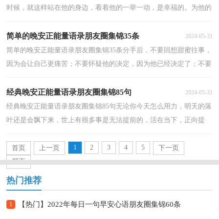
时候，就这样站在他的身边，看着他的一举一动，是幸福的。为他的
快乐而快乐，为他的悲伤而悲伤，是幸福的。在他需要你的...
简单的晚安正能量语录朋友圈集锦35条
2024-05-31
简单的晚安正能量语录朋友圈集锦35条分手后，不要回想甜蜜往事，
因为会让自己更痛苦；不要怀疑他的决定，因为他已经决定了；不要
尝试挽回，因为不值得；不要担心错过他将是你人生最恐怖的...
经典晚安正能量语录朋友圈集锦85句
2024-05-31
经典晚安正能量语录朋友圈集锦85句无论你今天怎么用力，明天的落
叶还是会飘下来，世上有很多事是无法提前的，活在当下，正向提
升。晚安！下面是小编精心准备的晚安正能量语录朋友圈85...
1
2
3
4
5
首页
上一页
下一页
尾页
热门推荐
1
【热门】2022年每日一句早安心语朋友圈集锦60条