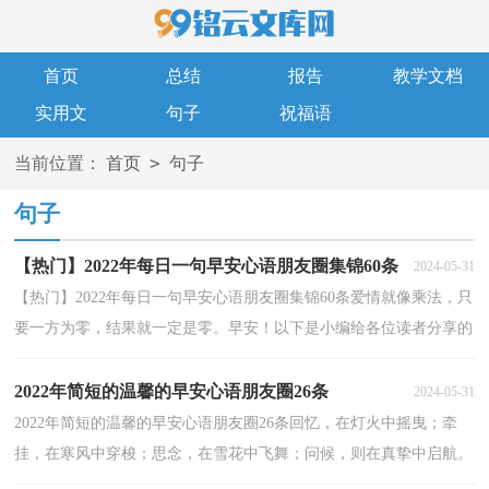
首页
总结
报告
教学文档
实用文
句子
祝福语
>
当前位置：
首页
句子
句子
【热门】2022年每日一句早安心语朋友圈集锦60条
2024-05-31
【热门】2022年每日一句早安心语朋友圈集锦60条爱情就像乘法，只
要一方为零，结果就一定是零。早安！以下是小编给各位读者分享的
每日一句早安心语60条,欢迎阅读借鉴。1、我的世界...
2022年简短的温馨的早安心语朋友圈26条
2024-05-31
2022年简短的温馨的早安心语朋友圈26条回忆，在灯火中摇曳；牵
挂，在寒风中穿梭；思念，在雪花中飞舞；问候，则在真挚中启航。
朋友，大寒到了，愿你快乐，幸福如意！早安！以下是小编为大家整