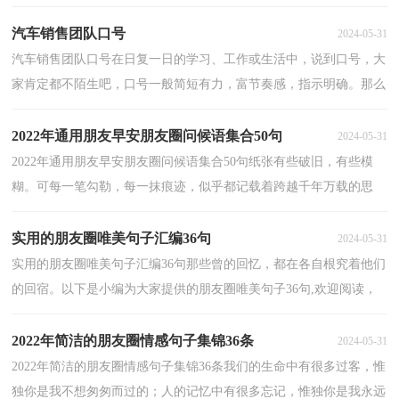
参考，希望对大家有所帮助。1、断头不过碗大的疤...
汽车销售团队口号
2024-05-31
汽车销售团队口号在日复一日的学习、工作或生活中，说到口号，大
家肯定都不陌生吧，口号一般简短有力，富节奏感，指示明确。那么
什么样的口号才更具感染力呢？下面是小编为大家整理的汽...
2022年通用朋友早安朋友圈问候语集合50句
2024-05-31
2022年通用朋友早安朋友圈问候语集合50句纸张有些破旧，有些模
糊。可每一笔勾勒，每一抹痕迹，似乎都记载着跨越千年万载的思
念。早安！以下是小编为大家整理的朋友早安问候语50句,...
实用的朋友圈唯美句子汇编36句
2024-05-31
实用的朋友圈唯美句子汇编36句那些曾的回忆，都在各自根究着他们
的回宿。以下是小编为大家提供的朋友圈唯美句子36句,欢迎阅读，
希望大家能够喜欢。1、儿时的冬天没有暖的享受，只...
2022年简洁的朋友圈情感句子集锦36条
2024-05-31
2022年简洁的朋友圈情感句子集锦36条我们的生命中有很多过客，惟
独你是我不想匆匆而过的；人的记忆中有很多忘记，惟独你是我永远