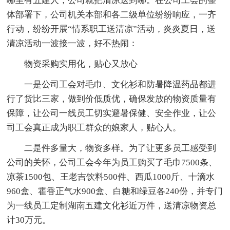
哪里有五建人，公司就把清凉送到哪。在公司工会的整
体部署下，公司机关本部和各二级单位纷纷响应，一齐
行动，纷纷开展“情系职工送清凉”活动，炎炎夏日，送
清凉活动一波接一波，好不热闹：
物资采购实用化，贴心又放心
一是公司工会对毛巾、文化衫和防暑降温药品都进
行了货比三家，做到价低质优，确保发放的物资质量有
保障，让公司一线员工切实避暑保健、安全作业，让公
司工会真正成为职工群众的娘家人，贴心人。
二是件多量大，物资多样。为了让更多员工感受到
公司的关怀，公司工会今年为员工购买了毛巾7500条、
凉茶1500包、王老吉饮料500件、西瓜1000斤、十滴水
960盒、霍香正气水900盒、白糖和绿豆各240份，并专门
为一线员工定制湖南五建文化衫近万件，送清凉物资总
计30万元。