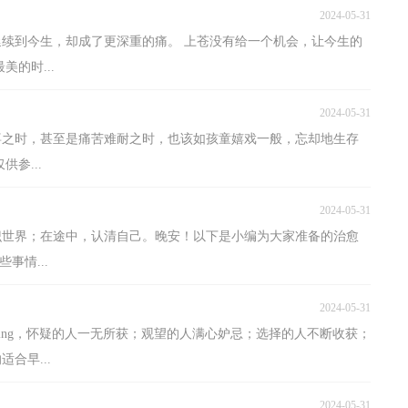
2024-05-31
，延续到今生，却成了更深重的痛。 上苍没有给一个机会，让今生的
的时...
2024-05-31
欣喜之时，甚至是痛苦难耐之时，也该如孩童嬉戏一般，忘却地生存
参...
2024-05-31
见识世界；在途中，认清自己。晚安！以下是小编为大家准备的治愈
事情...
2024-05-31
orning，怀疑的人一无所获；观望的人满心妒忌；选择的人不断收获；
合早...
2024-05-31