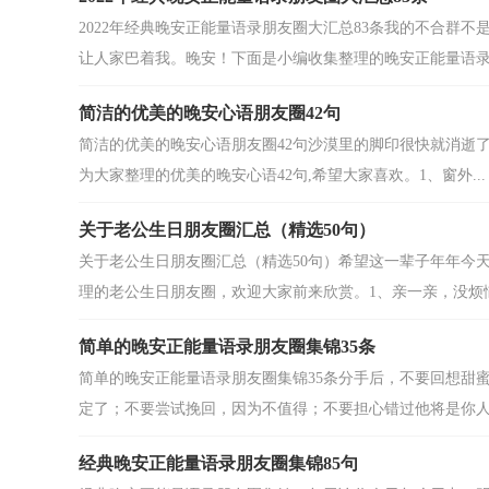
2022年经典晚安正能量语录朋友圈大汇总83条我的不合群
让人家巴着我。晚安！下面是小编收集整理的晚安正能量语录朋
简洁的优美的晚安心语朋友圈42句
简洁的优美的晚安心语朋友圈42句沙漠里的脚印很快就消逝
为大家整理的优美的晚安心语42句,希望大家喜欢。1、窗外...
关于老公生日朋友圈汇总（精选50句）
关于老公生日朋友圈汇总（精选50句）希望这一辈子年年今
理的老公生日朋友圈，欢迎大家前来欣赏。1、亲一亲，没烦恼
简单的晚安正能量语录朋友圈集锦35条
简单的晚安正能量语录朋友圈集锦35条分手后，不要回想甜
定了；不要尝试挽回，因为不值得；不要担心错过他将是你人生
经典晚安正能量语录朋友圈集锦85句