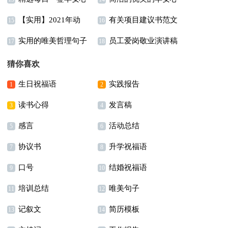
【实用】2021年动
有关项目建议书范文
语朋友圈集合51句
语朋友圈41句
15
16
实用的唯美哲理句子
员工爱岗敬业演讲稿
人的早安心语朋友圈汇
合集六篇
17
18
集合76句
15篇
编40句
猜你喜欢
生日祝福语
实践报告
1
2
读书心得
发言稿
3
4
感言
活动总结
5
6
协议书
升学祝福语
7
8
口号
结婚祝福语
9
10
培训总结
唯美句子
11
12
记叙文
简历模板
13
14