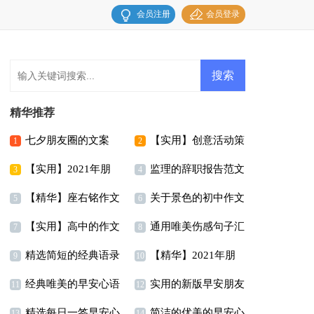
会员注册
会员登录
精华推荐
七夕朋友圈的文案
【实用】创意活动策
1
2
【实用】2021年朋
监理的辞职报告范文
划三篇
3
4
【精华】座右铭作文
关于景色的初中作文
友圈伤感语句合集85条
6篇
5
6
【实用】高中的作文
通用唯美伤感句子汇
锦集九篇
300字锦集九篇
7
8
精选简短的经典语录
【精华】2021年朋
400字集合9篇
总55条
9
10
经典唯美的早安心语
实用的新版早安朋友
汇总60条
友圈语录汇编65条
11
12
精选每日一签早安心
简洁的优美的早安心
朋友圈54句
圈问候语锦集52条
13
14