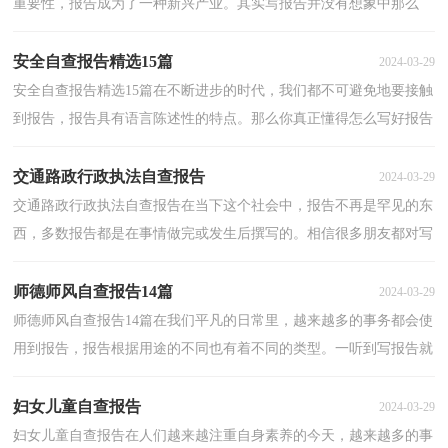
重要性，报告成为了一种新兴产业。其实写报告并没有想象中那么
难，下面是小编收集整理的基层工会经费自查报告，欢迎...
安全自查报告精选15篇
2024-03-29
安全自查报告精选15篇在不断进步的时代，我们都不可避免地要接触
到报告，报告具有语言陈述性的特点。那么你真正懂得怎么写好报告
吗？以下是小编为大家整理的安全自查报告，仅供参考...
交通路政行政执法自查报告
2024-03-29
交通路政行政执法自查报告在当下这个社会中，报告不再是罕见的东
西，多数报告都是在事情做完或发生后撰写的。相信很多朋友都对写
报告感到非常苦恼吧，以下是小编帮大家整理的交通...
师德师风自查报告14篇
2024-03-29
师德师风自查报告14篇在我们平凡的日常里，越来越多的事务都会使
用到报告，报告根据用途的不同也有着不同的类型。一听到写报告就
拖延症懒癌齐复发？下面是小编精心整理的师德师风...
妇女儿童自查报告
2024-03-29
妇女儿童自查报告在人们越来越注重自身素养的今天，越来越多的事