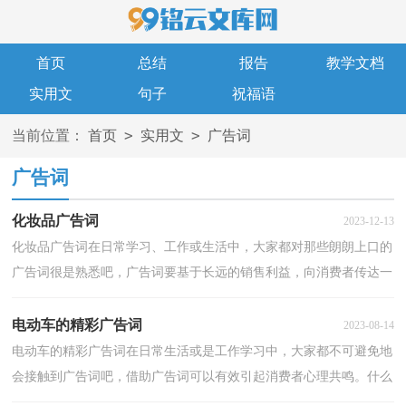
首页
总结
报告
教学文档
实用文
句子
祝福语
>
>
当前位置：
首页
实用文
广告词
广告词
化妆品广告词
2023-12-13
化妆品广告词在日常学习、工作或生活中，大家都对那些朗朗上口的
广告词很是熟悉吧，广告词要基于长远的销售利益，向消费者传达一
种长期不变的观念。那什么样的广告词才算得上是经...
电动车的精彩广告词
2023-08-14
电动车的精彩广告词在日常生活或是工作学习中，大家都不可避免地
会接触到广告词吧，借助广告词可以有效引起消费者心理共鸣。什么
样的广告词才经典呢？下面是小编整理的电动车的&#039;...