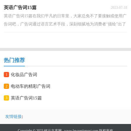
英语广告词15篇
2023-07-18
英语广告词15篇在我们平凡的日常里，大家总免不了要接触或使用广
告词吧，广告词通过语言艺术手段，深刻细腻地为消费者“描绘”出了
产品的品牌形象。那什么样的广告词才算得上是经...
热门推荐
1
化妆品广告词
2
电动车的精彩广告词
3
英语广告词15篇
:
友情链接
Copyright © 2023
铭云文库网
www.lawyerjiangxi.com 版权所有