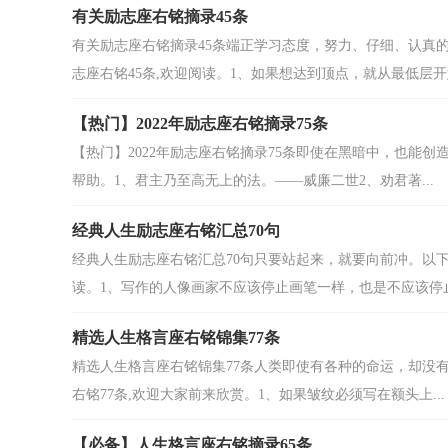
有关励志座右铭摘录45条
有关励志座右铭摘录45条端正学习态度，努力、仔细、认真
志座右铭45条,欢迎阅读。1、如果想达到顶点，就从最低层开始
【热门】2022年励志座右铭摘录75条
【热门】2022年励志座右铭摘录75条即使在黑暗中，也能创
帮助。1、君主乃至高无上的法。——威廉二世2、劝君著...
经典人生励志座右铭汇总70句
经典人生励志座右铭汇总70句只要站起来，就要向前冲。以下
读。1、写作的人像画家不应该停止画笔一样，也是不应该停止.
精选人生格言座右铭锦集77条
精选人生格言座右铭锦集77条人类即使有各种的命运，却没
右铭77条,欢迎大家前来欣赏。1、如果皱纹必须写在额头上...
【必备】人生格言座右铭摘录65条