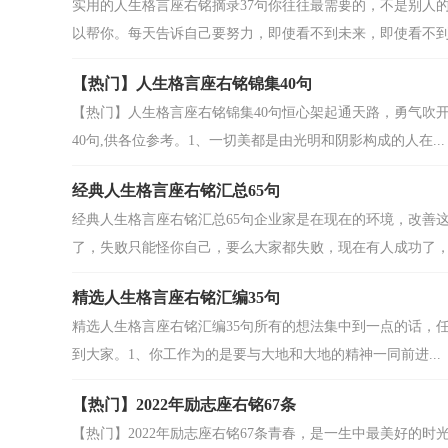
实用的人生格言座右铭摘录37句你往往最需要的，不是别人
以帮你。每天告诉自己要努力，即使看不到未来，即使看不到希
【热门】人生格言座右铭锦集40句
【热门】人生格言座右铭锦集40句恒心架起通天路，勇气吹
40句,供各位参考。1、一切美都是由光明和阴影构成的人在...
经典人生格言座右铭汇总65句
经典人生格言座右铭汇总65句企业家是在现在的环境，改善
了，失败只能怪你自己，要么大家都失败，现在有人成功了，而
精选人生格言座右铭汇编35句
精选人生格言座右铭汇编35句所有的想法集中到一点的话，任
到大家。1、你工作为的是要与大地和大地的精神一同前进...
【热门】2022年励志座右铭67条
【热门】2022年励志座右铭67条青春，是一生中最美好的