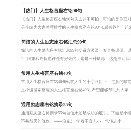
【热门】人生格言座右铭90句
【热门】人生格言座右铭90句失去并不可怕，可怕的是你面
是小编为大家整理推荐的人生格言座右铭90句,感兴趣的一起来.
简洁的人生励志座右铭汇总99句
简洁的人生励志座右铭汇总99句交贤方汲汲，友直每偲偲。以
1、困难和挫折也许是有好处的，这是一种锻炼，这是推动我继.
常用人生格言座右铭40句
常用人生格言座右铭40句站在人生的十字路口上，过多的瞻
是小编搜索整理的人生格言座右铭40句,希望能够帮助到大家..
通用励志座右铭摘录55句
通用励志座右铭摘录55句自信永远是成功的舵手。下面是小编
不共戴天的仇敌。——伯克2、学者不宜志小，气轻志小...