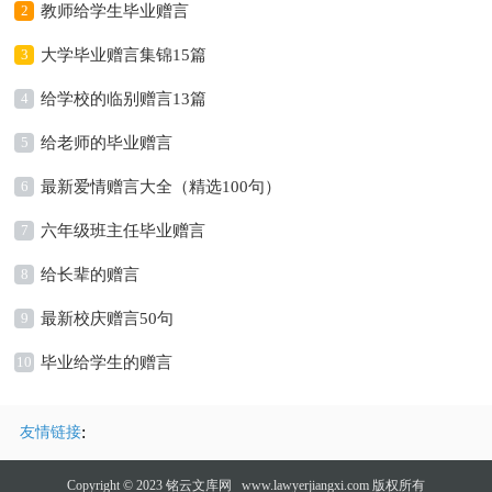
2
教师给学生毕业赠言
3
大学毕业赠言集锦15篇
4
给学校的临别赠言13篇
5
给老师的毕业赠言
6
最新爱情赠言大全（精选100句）
7
六年级班主任毕业赠言
8
给长辈的赠言
9
最新校庆赠言50句
10
毕业给学生的赠言
:
友情链接
Copyright © 2023
铭云文库网
www.lawyerjiangxi.com 版权所有