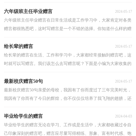
你的爱最深最温柔，能感动我一生。下面这篇是小编为大家整...
六年级班主任毕业赠言
2024-05-17
六年级班主任毕业赠言在日常生活或是工作学习中，大家肯定对各类
赠言都很熟悉吧，这时写赠言是一个不错的选择。你知道什么样的赠
言才能称之为经典吗？以下是小编为大家整理的六年...
给长辈的赠言
2024-05-17
给长辈的赠言在生活、工作和学习中，大家都经常接触到赠言吧，这
时就可以写赠言。我们该怎么去写赠言呢？下面是小编为大家收集的
给长辈的赠言，仅供参考，希望能够帮助到大家。给长辈...
最新校庆赠言50句
2024-05-17
最新校庆赠言50句亲爱的母校，我因有了你而度过了三年完美时光，
我因有了你而有了今日的辉煌，你不仅仅仅培养了我飞翔的翅膀，还
培育了我飞行的方向；在今日你载华诞之日，我祝你永远哪...
毕业给学生的赠言
2024-04-03
毕业给学生的赠言无论在学习、工作或是生活中，大家都收藏过令自
己印象深刻的赠言吧，赠言应尽量写得精练、形象、富有时代感、饱